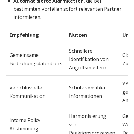
Automatisierte Alarmketten
, die bei
bestimmten Vorfällen sofort relevanten Partner
informieren.
Empfehlung
Nutzen
Ums
Schnellere
Gemeinsame
Cloud
Identifikation von
Bedrohungsdatenbank
Zugr
Angriffsmustern
VPNs
Verschlüsselte
Schutz sensibler
gesi
Kommunikation
Informationen
Anw
Harmonisierung
Geme
Interne Policy-
von
Work
Abstimmung
Reaktionsprozessen
Dok