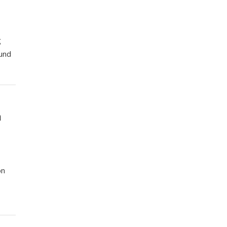
g
 und
n
on