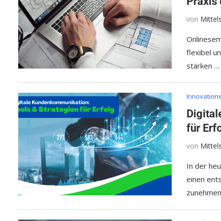
Praxis
von
Mitte
Onlinesem
flexibel 
stärken …
Innovation
Digita
für Erf
von
Mitte
In der heu
einen ent
zunehmend