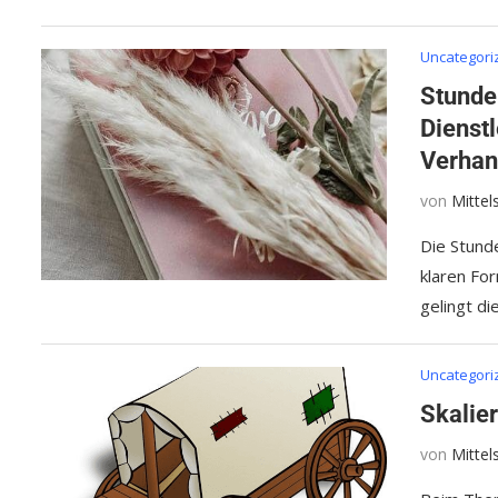
Uncategori
Stunde
Dienst
Verhan
von
Mitte
Die Stunde
klaren Fo
gelingt di
Uncategori
Skalie
von
Mitte