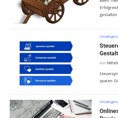
Beim Them
Erfolgrei
gestalten
Uncategori
Steuer
Gestal
von
Mitte
Steueropt
sparen. D
Uncategori
Online