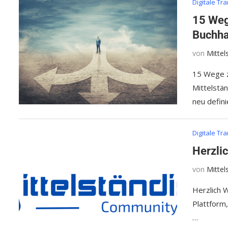
Digitale Tr
15 Weg
Buchha
von
Mitte
15 Wege z
Mittelstän
neu defini
Digitale Tr
Herzli
von
Mitte
Herzlich 
Plattform
…