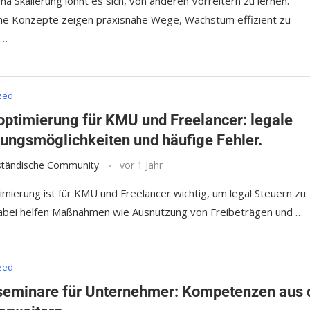
a Skalierung lohnt es sich, von anderen Vorreitern zu lernen.
che Konzepte zeigen praxisnahe Wege, Wachstum effizient zu
 …
zed
optimierung für KMU und Freelancer: legale
tungsmöglichkeiten und häufige Fehler.
lständische Community
vor 1 Jahr
imierung ist für KMU und Freelancer wichtig, um legal Steuern zu
abei helfen Maßnahmen wie Ausnutzung von Freibeträgen und …
zed
seminare für Unternehmer: Kompetenzen aus 