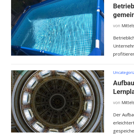
Betrie
gemei
von
Mitte
Betriebli
Unternehm
profitier
Uncategori
Aufbau
Lernpl
von
Mitte
Der Aufba
erleichte
gespeicher